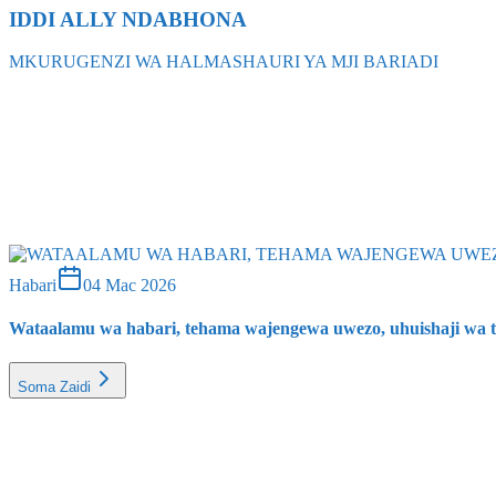
IDDI ALLY NDABHONA
MKURUGENZI WA HALMASHAURI YA MJI BARIADI
chumi
11 Mac 2026
Habari
04 Mac 2026
Wataalamu wa habari, tehama wajengewa uwezo, uhuishaji wa tov
Soma Zaidi
Uchumi
09 Feb 2026