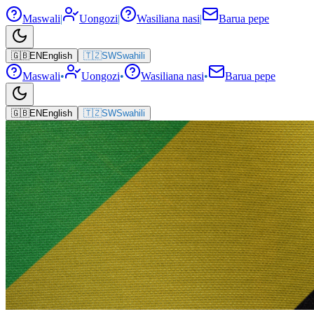
Maswali
|
Uongozi
|
Wasiliana nasi
|
Barua pepe
🇬🇧
EN
English
🇹🇿
SW
Swahili
Maswali
•
Uongozi
•
Wasiliana nasi
•
Barua pepe
🇬🇧
EN
English
🇹🇿
SW
Swahili