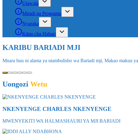
Utawala
Miradi na Programu
Nyaraka
Kituo cha Habari
SHUGHULI ZA KIUCHUMI BARIADI M
Picha hii inaonyesha kwa uhalisia mkubwa masoko na shughuli za ki
Uongozi
Wetu
NKENYENGE CHARLES NKENYENGE
MWENYEKITI WA HALMASHAURI YA MJI BARIADI