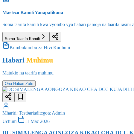
Maelezo Kamili Yanapatikana
Soma taarifa kamili kwa vyombo vya habari pamoja na taarifa rasmi zo
Soma Taarifa Kamili
Kumbukumbu za Hivi Karibuni
Habari
Muhimu
Matukio na taarifa muhimu
Ona Habari Zote
Mhariri
:
Testbariaditcgotz Admin
Uchumi
11 Mac 2026
DC SIMALENGA AONGOZA KIKAO CHA DCC KU