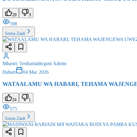
29
3
598
Soma Zaidi
Mhariri
:
Testbariaditcgotz Admin
Habari
04 Mac 2026
WATAALAMU WA HABARI, TEHAMA WAJENGEWA
24
1
575
Soma Zaidi